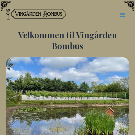
Gå
til
Mai
indholdet
Men
Velkommen til Vingården
Bombus